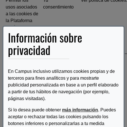
Permitir los
Tu
Ver política de cookies
usos asociados
consentimiento
a las cookies de
la Plataforma
según se
Información sobre
describe en
nuestra política
privacidad
de cookies.
En Campus inclusivo utilizamos cookies propias y de
Respecto a la conservación de tus datos, te
terceros para fines analíticos y para mostrarte
informamos de que, en todo caso, y sin
publicidad personalizada en base a un perfil elaborado
perjuicio de lo anterior:
a partir de tus hábitos de navegación (por ejemplo,
páginas visitadas).
De conformidad con la normativa vigente
Si lo desea puede obtener
más información
. Puedes
de protección de datos personales, en
aceptar o rechazar todas las cookies pulsando los
botones inferiores o personalizarlas a tu medida
todo lo que concierne al correcto