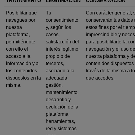
TRATAMIENTO
LEGITIMACIÓN
CONSERVACIÓN
Posibilitar que
Tu
Con carácter general, 
navegues por
consentimiento
conservarán tus datos 
nuestra
y, según los
estos fines por el tiem
plataforma,
casos,
imprescindible y neces
permitiéndote
satisfacción del
para posibilitarte la co
con ello el
interés legítimo,
navegación y el uso d
acceso a la
propio o de
nuestra plataforma y de
información y a
terceros,
contenidos dispuestos
los contenidos
asociado a la
través de la misma a l
dispuestos en la
adecuada
que accedes.
misma.
gestión,
mantenimiento,
desarrollo y
evolución de la
plataforma,
herramientas,
red y sistemas