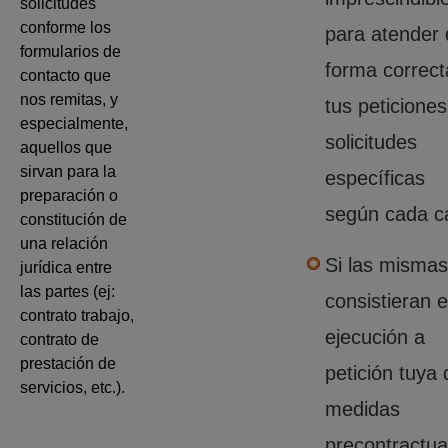
solicitudes
conforme los
para atender
formularios de
forma correct
contacto que
nos remitas, y
tus peticiones
especialmente,
solicitudes
aquellos que
sirvan para la
específicas
preparación o
según cada c
constitución de
una relación
Si las mismas
jurídica entre
las partes (ej:
consistieran e
contrato trabajo,
ejecución a
contrato de
prestación de
petición tuya 
servicios, etc.).
medidas
precontractua