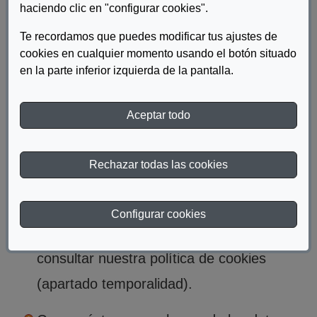
haciendo clic en "configurar cookies".
tratamiento de la información personal por
Te recordamos que puedes modificar tus ajustes de
parte de FUNDACIÓN ONCE, esta entidad
cookies en cualquier momento usando el botón situado
también podrá conservar la información
en la parte inferior izquierda de la pantalla.
durante cuatro años de forma segura
Aceptar todo
desde su recogida/captación (plazos de
prescripción de infracciones en este
Rechazar todas las cookies
ámbito).
Respecto al tiempo de conservación de las
Configurar cookies
cookies, se recomienda al usuario
consultar nuestra política de cookies
(apartado temporalidad).